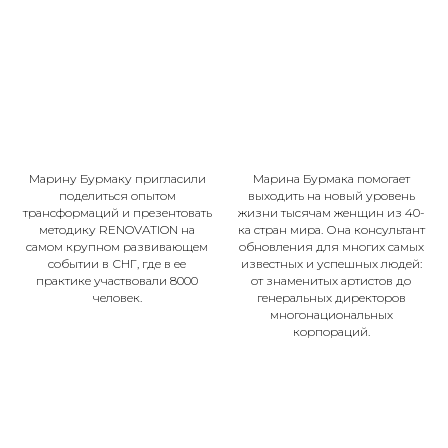
Марину Бурмаку пригласили
Марина Бурмака помогает
поделиться опытом
выходить на новый уровень
трансформаций и презентовать
жизни тысячам женщин из 40-
методику RENOVATION на
ка стран мира. Она консультант
самом крупном развивающем
обновления для многих самых
событии в СНГ, где в ее
известных и успешных людей:
практике участвовали 8000
от знаменитых артистов до
человек.
генеральных директоров
многонациональных
корпораций.